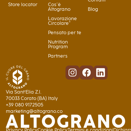
Store locator
Cos'è
Altograno
Blog
Lavorazione
Circolare®
Pensato per te
Nutrition
Program
Partners
Via Sant’Elia Z.I.
70033 Corato (BA) Italy
+39 080 9172505
marketing@altograno.co
Privacy Policy
Cookie Policy
Termini e condizioni
Dichiar