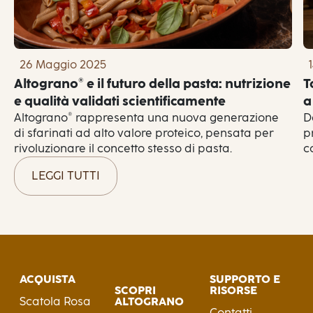
26 Maggio 2025
Altograno® e il futuro della pasta: nutrizione
T
e qualità validati scientificamente
a
Altograno® rappresenta una nuova generazione
D
di sfarinati ad alto valore proteico, pensata per
p
rivoluzionare il concetto stesso di pasta.
c
LEGGI TUTTI
ACQUISTA
SUPPORTO E
SCOPRI
RISORSE
Scatola Rosa
ALTOGRANO
Contatti