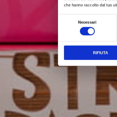
che hanno raccolto dal tuo uti
Selezione
Necessari
del
consenso
RIFIUTA